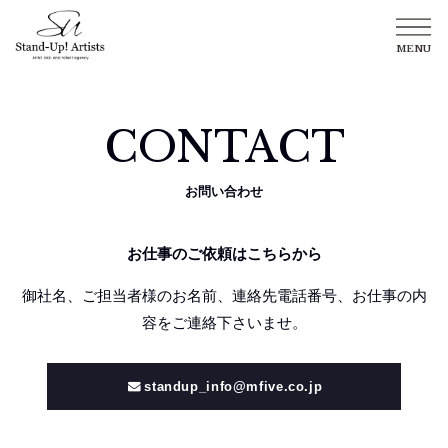
Stand-Up! Artists
TALENT
所属タレント
CONTACT
GROUP
所属グループ
お問い合わせ
NEWS
最新情報
お仕事のご依頼はこちらから
ABOUT US
御社名、ご担当者様のお名前、連絡先電話番号、お仕事の内
Stand-Up! Artistsについて
容をご連絡下さいませ。
CONTACT
お問い合わせ
standup_info@mfive.co.jp